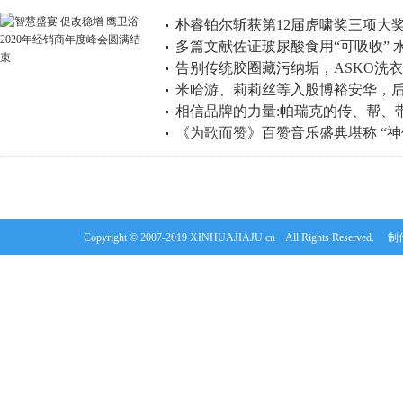
朴睿铂尔斩获第12届虎啸奖三项大
多篇文献佐证玻尿酸食用“可吸收”
告别传统胶圈藏污纳垢，ASKO洗
赛道
米哈游、莉莉丝等入股博裕安华，后者
净体验
相信品牌的力量:帕瑞克的传、帮、
《为歌而赞》百赞音乐盛典堪称 “
竟花落谁家？
Copyright © 2007-2019 XINHUAJIAJU.cn All Rights Re