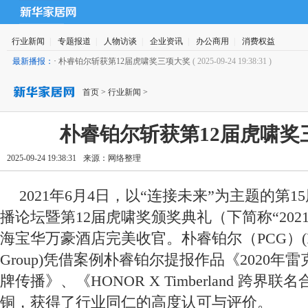
行业新闻
|
专题报道
|
人物访谈
|
企业资讯
|
办公商用
|
消费权益
最新播报：
·
朴睿铂尔斩获第12届虎啸奖三项大奖
( 2025-09-24 19:38:31 )
首页
>
行业新闻
>
朴睿铂尔斩获第12届虎啸奖
2025-09-24 19:38:31
来源：
网络整理
2021年6月4日，以“连接未来”为主题的第
播论坛暨第12届虎啸奖颁奖典礼（下简称“202
海宝华万豪酒店完美收官。朴睿铂尔（PCG）(Premier
Group)凭借案例朴睿铂尔提报作品《2020年
牌传播》、《HONOR X Timberland 跨
铜，获得了行业同仁的高度认可与评价。