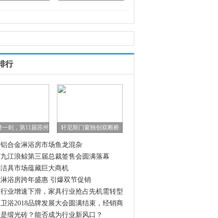
排行
磨一剑，第11届苏州
轩尼斯门窗独创双断桥
内铝合金淋浴房市场鱼龙混杂
17九江浪鲸第三届总裁签售会圆满落幕
18洁具市场蕴藏巨大商机
淋浴房跨年盛惠 引爆双节促销
产行业增速下滑，家具行业抢占先机需转型
级
卫浴2018品牌发展大会圆满结束，经销商
人们齐聚浪鲸总
么是缎光砖？能否成为行业新风口？