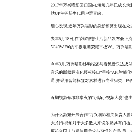
2017年万兴喵影回归国内,短短几年已成长为新
站UP主等新生代用户群青睐。
细心发现,近年万兴喵影的身影频繁出现在众多
去年5月18日,在荣耀智慧生活新品发布会
5G和WiFi6的平板电脑荣耀平板V6。万兴
今年3月,万兴喵影移动端还与看见音乐达成A
音乐的版权标准化授权接口“星接”API智能
通,并采用智能标签对素材进行专业归类、匹
近期视频领域非常火的“职场小视频大赛”也由
为什么频繁开展合作?万兴喵影相关负责人曾
大,创作视频对于大多数人来说依然具有门槛
更符合国人剪辑使用需求与习惯的产品,另一