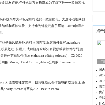
喵影。众多网友好奇,凭什么是万兴喵影成为了旗下唯一一款预装视
,是万兴科技为华为平板定制打造的一款智能化、大屏移动视频创
轨编辑和逐帧查看、支持华为键盘云盘手写笔、4K60帧导出
点击
彩。
先风靡海外,再打入国内市场,其海外版Wondershare
地区,积累超过1亿用户,成功跻身全球知名视频编辑软件行列,曾
件(Best enthusiast editing software)、G2 2020
十年
、Final Cut Pro,Adobe公司的Premiere Pro、
国
20
20
Filmora X,凭借在社交媒体、创意视频及创作领域的杰出表现,还
德立
Awards肖蒂奖2021“Best in Photo
房
升
浪鲸
家
什