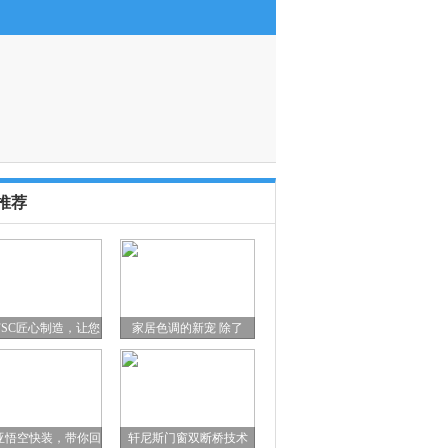
验优先，注重个性化表达
( 2025-09-23 15:52:10 )
·
NFT+体育，如何催生新玩法？
( 20
推荐
FSC匠心制造，让您
家居色调的新宠 除了
亚悟空快装，带你回
轩尼斯门窗双断桥技术