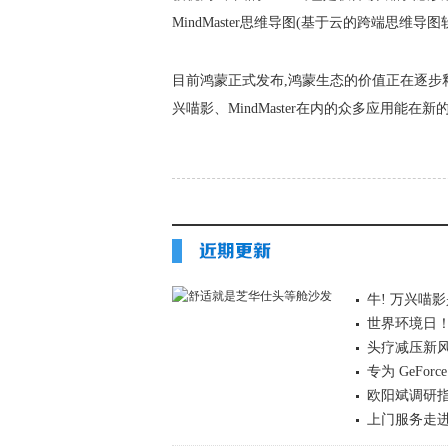
MindMaster思维导图(基于云的跨端思维
目前鸿蒙正式发布,鸿蒙生态的价值正在逐步
兴喵影、MindMaster在内的众多应用能
牛! 万兴喵影
世界环境日！
头疗减压新
专为 GeForc
欧阳斌调研
上门服务走