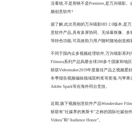
没看错,不是剪映不是Premiere,是万兴
频创意软件?
据了解,此次亮相的万兴喵影HD 2.0版本
意软件产品,具有多屏协同、无绿幕抠像、多
等特色功能,可高效助力用户随时随地创造精
不同于国内众多视频处理软件,万兴喵影系列产品是
Filmora系列产品风靡全球200多个国家和
斩获Videomaker2019年度最佳产品之视频爱好者最佳剪辑软
冬季报告视频编辑领域双料奖等奖项,与苹果公司的iMovie
Adobe Spark等在海外同台竞技。
近期,旗下视频创意软件产品Wondershare 
斩获有“社媒界的奥斯卡”之称的国际社媒创作奖Shorty 
Videos”和“Audience Honor”。