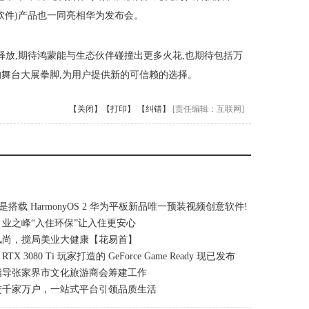
导图软件)产品也一同亮相华为发布会。
释放,期待鸿蒙能与生态伙伴碰撞出更多火花,也期待包括万
在新的舞台大展拳脚,为用户提供新的可信赖的选择。
【关闭】
【打印】
【纠错】
[责任编辑：互联网]
是搭载 HarmonyOS 2 华为平板新品唯一预装视频创意软件!
业之峰“入住环保”让入住更安心
风尚，搅局美业大健康【花易首】
e RTX 3080 Ti 玩家打造的 GeForce Game Ready 现已发布
指导张家界市文化旅游商会筹建工作
进千家万户，一站式平台引领品质生活