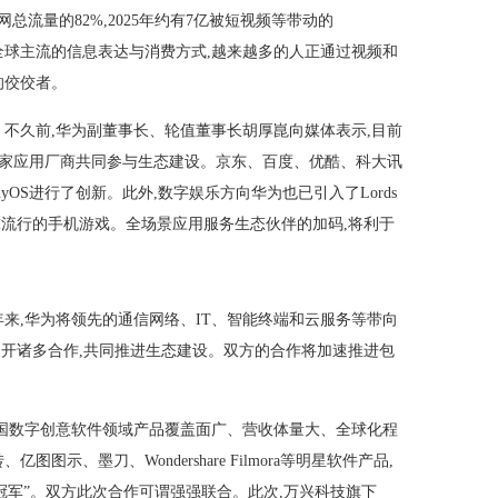
联网总流量的82%,2025年约有7亿被短视频等带动的
正成为全球主流的信息表达与消费方式,越来越多的人正通过视频和
的佼佼者。
不久前,华为副董事长、轮值董事长胡厚崑向媒体表示,目前
、280家应用厂商共同参与生态建设。京东、百度、优酷、科大讯
nyOS进行了创新。此外,数字娱乐方向华为也已引入了Lords
 Arena等全球流行的手机游戏。全场景应用服务生态伙伴的加码,将利于
年来,华为将领先的通信网络、IT、智能终端和云服务等带向
域展开诸多合作,共同推进生态建设。双方的合作将加速推进包
国数字创意软件领域产品覆盖面广、营收体量大、全球化程
图示、墨刀、Wondershare Filmora等明星软件产品,
隐形冠军”。双方此次合作可谓强强联合。此次,万兴科技旗下