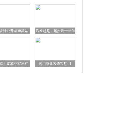
设计公开课南昌站
后发赶超，起步晚十年佳
磅】索菲亚家居打
选用茶几装饰客厅 才