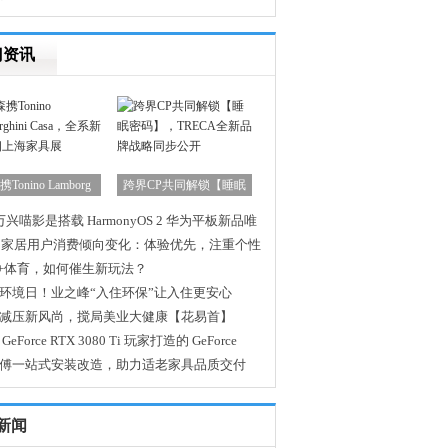
门资讯
Tonino Lamborg
跨界CP共同解锁【睡眠
 万兴喵影是搭载 HarmonyOS 2 华为平板新品唯
装视频
25家居用户消费倾向变化：体验优先，注重个性
达
T+体育，如何催生新玩法？
环境日！业之峰“入住环保”让入住更安心
减压新风尚，搅局美业大健康【花易首】
GeForce RTX 3080 Ti 玩家打造的 GeForce
e Ready
傅一站式安装改造，助力适老家具品质交付
新闻