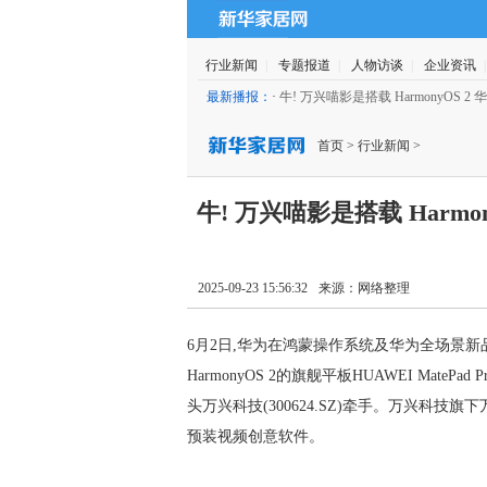
行业新闻
|
专题报道
|
人物访谈
|
企业资讯
最新播报：
·
牛! 万兴喵影是搭载 HarmonyOS
23 15:56:32 )
首页
>
行业新闻
>
牛! 万兴喵影是搭载 Harm
2025-09-23 15:56:32
来源：
网络整理
6月2日,华为在鸿蒙操作系统及华为全场景新品发
HarmonyOS 2的旗舰平板HUAWEI Mat
头万兴科技(300624.SZ)牵手。万兴科技旗下万
预装视频创意软件。