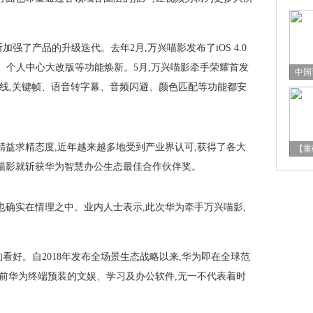
强了产品的升级迭代。去年2月,万兴喵影发布了iOS 4.0
计、个人中心大改版等功能焕新。5月,万兴喵影牵手荣耀首发
中国
0版上线,关键帧、语音转字幕、音频闪避、颜色匹配等功能都安
精益求精态度,近年越来越多地受到产业界认可,获得了各大
【重
喵影就斩获华为智慧办公生态最佳合作伙伴奖。
也确实在情理之中。业内人士表示,此次华为牵手万兴喵影,
看好。自2018年发布全场景生态战略以来,华为即在全球范
此前华为终端预装的文娱、学习及办公软件,无一不代表着时