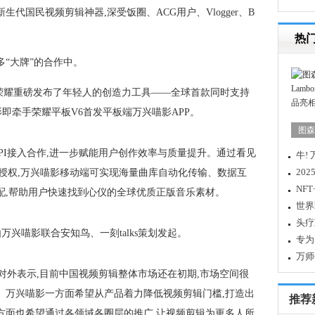
生代国民视频剪辑神器,深受饭圈、ACG用户、Vlogger、B
热
“大牌”的合作中。
上,荣耀重磅发布了年轻人的创造力工具——全球首款同时支持
喵影即牵手荣耀平板V6首发平板端万兴喵影APP。
图森携
PI接入合作,进一步赋能用户创作效率与质量提升。通过看见
牛!
一预
20
化授权,万兴喵影移动端可实现海量曲库自动化传输、数据互
化表
NF
配,帮助用户快速找到心仪的全球优质正版音乐素材。
世界
头疗
万兴喵影联合安知鸟、一刻talks策划发起。
专为 
Gam
万师
对外表示,目前中国视频剪辑整体市场还在初期,市场空间很
。万兴喵影一方面希望从产品着力降低视频剪辑门槛,打造出
推荐
方面也希望通过各领域各圈层的推广,让视频剪辑为更多人所