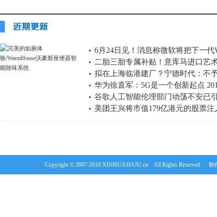
6月24日见！消息称微软将把下一代Win
二胎三胎专属补贴！意库马进口艺术
拟在上海临港建厂？宁德时代：不
子”促销活动
华为徐直军：5G是一个创新起点 20
谷歌人工智能伦理部门动荡不安已
美团王兴将市值179亿港元的股票注
等
Copyright © 2007-2019 XINHUAJIAJU.cn All Rights Re