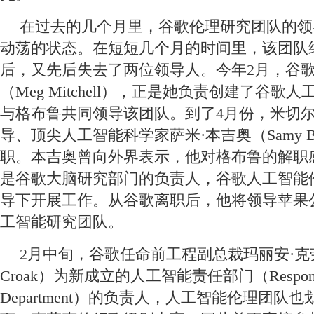
在过去的几个月里，谷歌伦理研究团队的领
动荡的状态。在短短几个月的时间里，该团队
后，又先后失去了两位领导人。今年2月，谷歌
（Meg Mitchell），正是她负责创建了谷
与格布鲁共同领导该团队。到了4月份，米切
导、顶尖人工智能科学家萨米·本吉奥（Samy B
职。本吉奥曾向外界表示，他对格布鲁的解职感
是谷歌大脑研究部门的负责人，谷歌人工智能
导下开展工作。从谷歌离职后，他将领导苹果
工智能研究团队。
2月中旬，谷歌任命前工程副总裁玛丽安·克劳克
Croak）为新成立的人工智能责任部门（Responsib
Department）的负责人，人工智能伦理团队