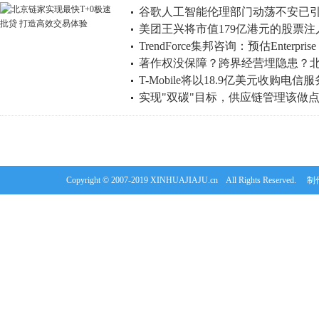
谷歌人工智能伦理部门动荡不安已
美团王兴将市值179亿港元的股票注
TrendForce集邦咨询：预估Enterp
等
著作权没保障？跨界经营埋隐患？
10%，三星稳居供应首位
T-Mobile将以18.9亿美元收购电信服
体平台乱象
实现"双碳"目标，供应链管理该做点
道的答案
Copyright © 2007-2019 XINHUAJIAJU.cn All Rights Re