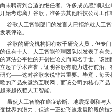
尚未聘请到合适的继任者。许多成员感到职业
开始考虑离开谷歌，准备去其他科技公司工作
谷歌人工智能部门的发言人已拒绝就人工智
发表评论。
谷歌的研究机构拥有数千研究人员，但专门
的仅有十人。人工智能伦理团队以发表了有关
的算法公平性的开创性论文而闻名于世。该团
立起了学术声誉，证明谷歌有能力进行前沿、
研究——这对谷歌来说非常重要。毕竟，每天
歌的产品来遨游互联网，而该公司的核心产品
越来越依赖人工智能。
虽然人工智能在癌症诊断、地震探测和与人
变世界的潜力，但这一正处飞速发展阶段的技