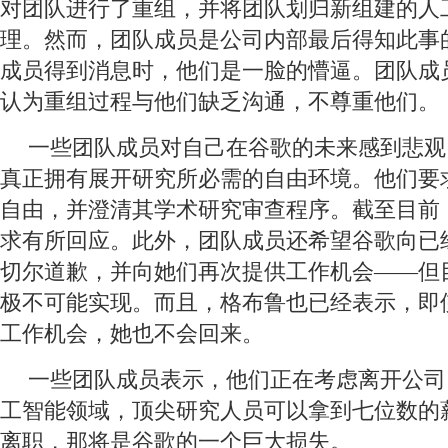
对团队进行了重组，并将团队划归新组建的人
理。然而，团队成员是公司内部最后得知此事
成员得到消息时，他们是一脸的懵逼。团队成
认为重组过程与他们缺乏沟通，不尊重他们。
一些团队成员对自己在谷歌的未来感到悲观
真正拥有展开研究所必需的自由环境。他们要
自由，并澄清其学术研究审查程序。截至目前
求有所回应。此外，团队成员还希望谷歌向已
切尔道歉，并向她们再次提供工作机会——但
极不可能实现。而且，格布鲁也已经表示，即
工作机会，她也不会回来。
一些团队成员表示，他们正在考虑离开公司
工智能领域，顶尖研究人员可以拿到七位数的
离职，那将是谷歌的一个巨大损失。