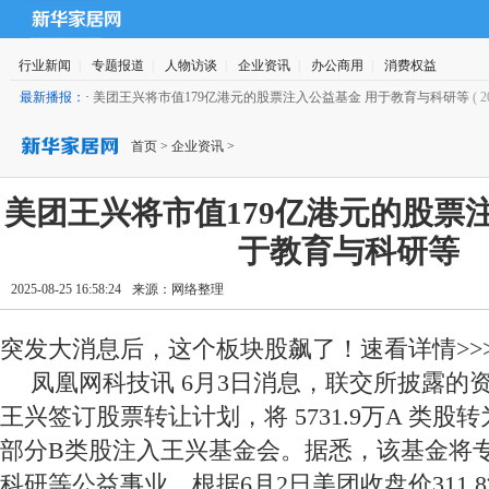
行业新闻
|
专题报道
|
人物访谈
|
企业资讯
|
办公商用
|
消费权益
最新播报：
·
美团王兴将市值179亿港元的股票注入公益基金 用于教育与科研等
( 
25 16:58:24 )
首页
>
企业资讯
>
美团王兴将市值179亿港元的股票
于教育与科研等
2025-08-25 16:58:24
来源：
网络整理
突发大消息后，这个板块股飙了！速看详情>>
凤凰网科技讯 6月3日消息，联交所披露的资
王兴签订股票转让计划，将 5731.9万A 类股转
部分B类股注入王兴基金会。据悉，该基金将
科研等公益事业。根据6月2日美团收盘价311.