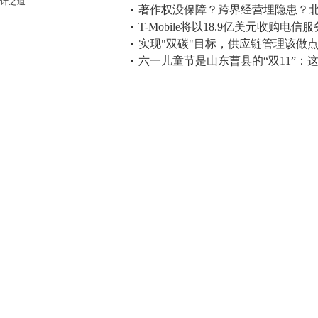
著作权没保障？跨界经营埋隐患？
10%，三星稳居供应首位
T-Mobile将以18.9亿美元收购电信服
体平台乱象
实现"双碳"目标，供应链管理该做点
六一儿童节是山东曹县的“双11”：
道的答案
服