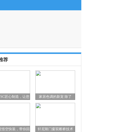
家居服务助手赋能智慧生态落地
( 2026-03-13 16:12:13 )
·
CUN寸DESIGN崔树自宅：优雅
推荐
FSC匠心制造，让您
家居色调的新宠 除了
亚悟空快装，带你回
轩尼斯门窗双断桥技术