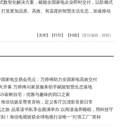
站式数智化解决方案，赋能全国家电企业即时交付，以阶梯式
，打造更加品质、高效、有温度的智慧生活生态，加速推动
【关闭】
【打印】
【纠错】
[责任编辑：婷婷]
届中国家电交易会亮点：万师傅助力全国家电高效交付
26盛大开幕 万师傅AI家居服务助手赋能智慧生态落地
SIGN崔树自宅：优雅与趣味的四口之家
：海信信扬至尊奖音响，定义客厅沉浸影音新日常
之旅·品茗读书私享会圆满举办 以阅读滋养睡眠，用科技守
刻！海信电视斩获全球电视行业唯一“灯塔工厂”奖杯