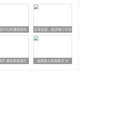
设计公开课南昌站
后发赶超，起步晚十年佳
磅】索菲亚家居打
选用茶几装饰客厅 才