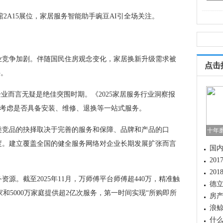
A15展位，家居服务智能助手豌豆AI引全场关注。
竞争加剧。伴随国民住房观念变化，家居换新升级需求被
点击
件。
业而言无疑是绝佳突围时期。《2025家居服务行业洞察报
优先考虑是否具备安装、维修、退换等一站式服务。
竞品的抉择取决于完善的服务和保障、品牌和产品的口
十年
度。建立覆盖全国的健全服务网络对企业长期发展扩张而言
国
20
20
源。截至2025年11月，万师傅平台师傅超440万，精准触
德立
商家和5000万家庭提供超2亿次服务，第一时间实现“所购即所
房
升
浪鲸
家
什