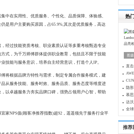
集中在实用性、优质服务、个性化、品质保障、体验感、
热
是用户主要购买原因，占65.9%;其次是优质服务，高达
，经过技能资质考核、职业素质认证等多重考核甄选专业
的方式，为千万师傅群体提供职业教育，包括且不限于技能
图森携
业技能与服务意识，培养自主经营意识，打造个人IP。
直击
家电
AW
傅将根据品牌方特性与需求，制定专属合作服务模式，建
慧生
CU
产品从服务技能、服务时效、服务品质、服务态度等维度进
隐形
象，以卓越服务力夯实品牌口碑，强势占领用户心智，帮助
影音
慕思
读滋
达沃
一“
全球
NPS值(顾客净推荐指数)超92，遥遥领先于服务行业平
塔工
推荐