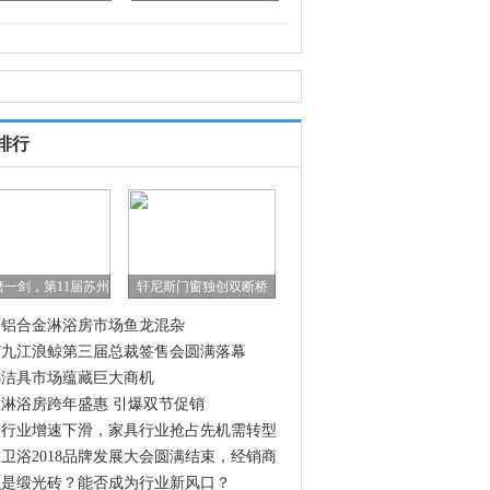
排行
磨一剑，第11届苏州
轩尼斯门窗独创双断桥
内铝合金淋浴房市场鱼龙混杂
17九江浪鲸第三届总裁签售会圆满落幕
18洁具市场蕴藏巨大商机
淋浴房跨年盛惠 引爆双节促销
产行业增速下滑，家具行业抢占先机需转型
级
卫浴2018品牌发展大会圆满结束，经销商
人们齐聚浪鲸总
么是缎光砖？能否成为行业新风口？