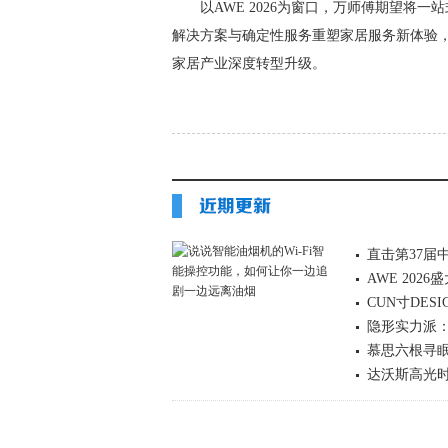
以AWE 2026为窗口，万师傅期望将一
解决方案与确定性服务重塑家居服务新体验
家居产业深度转型升级。
直击第37
AWE 20
CUN寸DE
隐形实力派
慕思六根寻眠
达沃斯高光时
护好眠