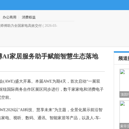
|
办公商用
|
消费权益
万师傅助力全国家电高效交付
( 2026-03-
·
AWE 2026盛大开幕 万师傅AI
万师傅AI家居服务助手赋能智慧生态落地
频道
(AWE)盛大开幕。本届AWE为期4天，首次启动“一展双
方枢纽国际商务合作区展区同步进行，数千家家电和消费电子
顶固
况空前。
2026以“AI科技、慧享未来”为主题，全景化展示前沿智
家电、视听、数码、通讯、智能家居等产品，以及人-车-
索菲