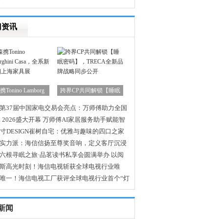
门资讯
Tonino Lamborg
跨界CP共同解锁【睡眠
第37届中国家电交易会亮点：万师傅助力全国
高效交付
E 2026盛大开幕 万师傅AI家居服务助手赋能智
态落地
N寸DESIGN崔树自宅：优雅与趣味的四口之家
实力派：海信信扬至尊奖音响，定义客厅沉浸
新日常
六根寻眠之旅·品茗读书私享会圆满举办 以阅
养睡
斯高光时刻！海信电视斩获全球电视行业唯
灯塔工厂”
唯一！海信电视工厂获评全球电视行业首个“灯
厂”
新闻