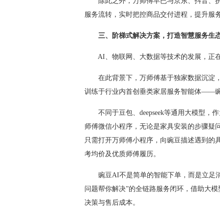
除此之外，万师傅早已与京东、抖音、拼
服务流转，实时把控商品交付进程，提升服
三、阶梯式解决方案，打造智慧服务生
AI、物联网、大数据等技术的发展，正在
在此背景下，万师傅基于独家数据沉淀，聚合
训练于行业内首创垂类家居服务智能体——豌
不同于豆包、deepseek等通用大模型，
师傅微信小程序，无论是家具安装的步骤疑
只需打开万师傅小程序，向豌豆描述遇到的
考均价及优质师傅履历。
豌豆AI不是简单的智能下单，而是立足消
问题帮你解决”的全链路服务闭环，借助大
决策与售后成本。